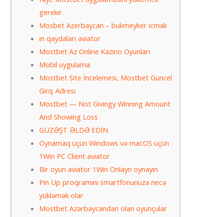
gerekir
Mosbet Azerbaycan – bukmeyker icmalı
in qaydaları aviator
Mostbet Az Online Kazino Oyunları
Mobil uygulama
Mostbet Site İncelemesi, Mostbet Güncel
Giriş Adresi
Mostbet — Not Givingy Winning Amount
And Showing Loss
GÜZƏŞT ƏLDƏ EDİN
Oynamaq üçün Windows və macOS üçün
1Win PC Client aviator
Bir oyun aviator 1Win Onlayn oynayın
Pin Up proqramını smartfonunuza necə
yükləmək olar
Mostbet Azərbaycandan olan oyunçular