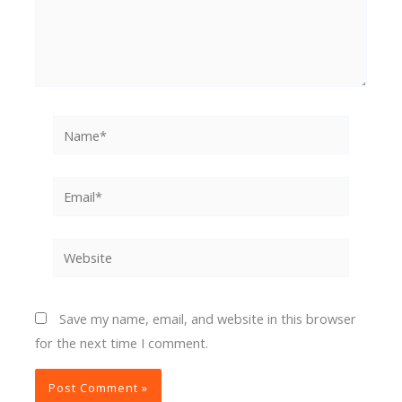
Name*
Email*
Website
Save my name, email, and website in this browser
for the next time I comment.