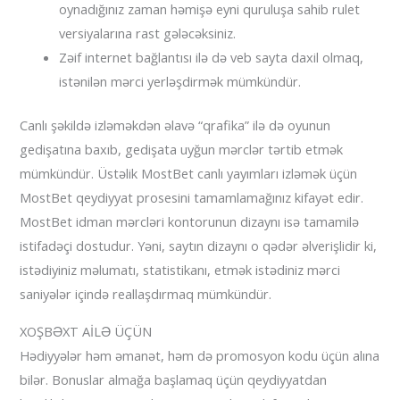
oynadığınız zaman həmişə eyni quruluşa sahib rulet
versiyalarına rast gələcəksiniz.
Zəif internet bağlantısı ilə də veb sayta daxil olmaq,
istənilən mərci yerləşdirmək mümkündür.
Canlı şəkildə izləməkdən əlavə “qrafika” ilə də oyunun
gedişatına baxıb, gedişata uyğun mərclər tərtib etmək
mümkündür. Üstəlik MostBet canlı yayımları izləmək üçün
MostBet qeydiyyat prosesini tamamlamağınız kifayət edir.
MostBet idman mərcləri kontorunun dizaynı isə tamamilə
istifadəçi dostudur. Yəni, saytın dizaynı o qədər əlverişlidir ki,
istədiyiniz məlumatı, statistikanı, etmək istədiniz mərci
saniyələr içində reallaşdırmaq mümkündür.
XOŞBƏXT AİLƏ ÜÇÜN
Hədiyyələr həm əmanət, həm də promosyon kodu üçün alına
bilər. Bonuslar almağa başlamaq üçün qeydiyyatdan